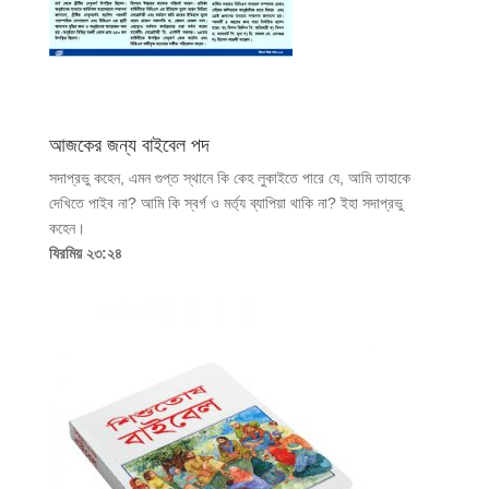
আজকের জন্য বাইবেল পদ
সদাপ্রভু কহেন, এমন গুপ্ত স্থানে কি কেহ লুকাইতে পারে যে, আমি তাহাকে
দেখিতে পাইব না? আমি কি স্বর্গ ও মর্ত্য ব্যাপিয়া থাকি না? ইহা সদাপ্রভু
কহেন।
যিরমিয় ২৩:২৪