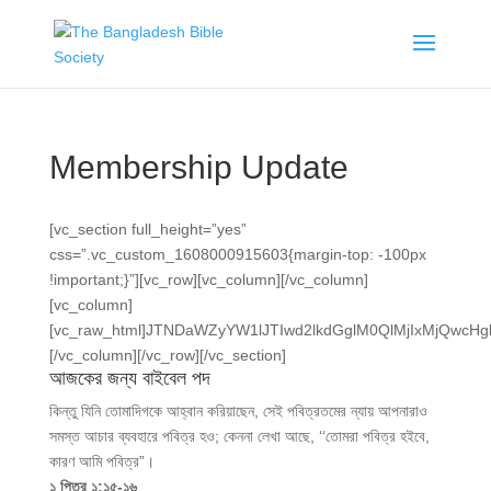
Membership Update
[vc_section full_height=”yes”
css=”.vc_custom_1608000915603{margin-top: -100px
!important;}”][vc_row][vc_column][/vc_column]
[vc_column]
[vc_raw_html]JTNDaWZyYW1lJTIwd2lkdGglM0QlMjIxMjQ
[/vc_column][/vc_row][/vc_section]
আজকের জন্য বাইবেল পদ
কিন্তু যিনি তোমাদিগকে আহ্বান করিয়াছেন, সেই পবিত্রতমের ন্যায় আপনারাও
সমস্ত আচার ব্যবহারে পবিত্র হও; কেননা লেখা আছে, ‘‘তোমরা পবিত্র হইবে,
কারণ আমি পবিত্র”।
১ পিতর ১:১৫-১৬