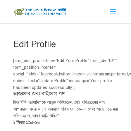
Edit Profile
[arm_edit_profile title=”Edit Your Profile” form_id=”101″
form_position=”center”
social_fields=”facebook,twitter,linkedin,vk,instagram,pinterest,y
submit_text=”Update Profile” message=”Your profile
has been updated successfully.”]
আজকের জন্য বাইবেল পদ
কিন্তু যিনি তোমাদিগকে আহ্বান করিয়াছেন, সেই পবিত্রতমের ন্যায়
আপনারাও সমস্ত আচার ব্যবহারে পবিত্র হও; কেননা লেখা আছে, ‘‘তোমরা
পবিত্র হইবে, কারণ আমি পবিত্র”।
১ পিতর ১:১৫-১৬