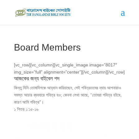
Board Members
[vc_row][vc_column][vc_single_image image=”8017″
img_size=”full” alignment=”center”][/vc_column][/vc_row]
আজকের জন্য বাইবেল পদ
কিন্তু যিনি তোমাদিগকে আহ্বান করিয়াছেন, সেই পবিত্রতমের ন্যায় আপনারাও
সমস্ত আচার ব্যবহারে পবিত্র হও; কেননা লেখা আছে, ‘‘তোমরা পবিত্র হইবে,
কারণ আমি পবিত্র”।
১ পিতর ১:১৫-১৬