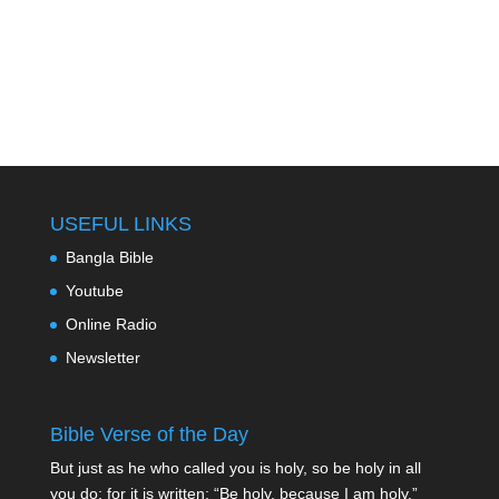
USEFUL LINKS
Bangla Bible
Youtube
Online Radio
Newsletter
Bible Verse of the Day
But just as he who called you is holy, so be holy in all
you do; for it is written: “Be holy, because I am holy.”