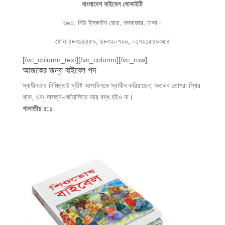
বাংলাদেশ বাইবেল সোসাইটি
৩৯০, নিউ ইস্কাটন রোড, মগবাজার, ঢাকা।
ফোন-৪৮৩১৪৪৫৯, ৪৮৩২০৭২৬, ০১৭২১৫৪৯৩৫৪
[/vc_column_text][/vc_column][/vc_row]
আজকের জন্য বাইবেল পদ
স্বাধীনতার নিমিত্তই খ্রীষ্ট আমাদিগকে স্বাধীন করিয়াছেন; অতএব তোমরা স্থির
থাক, এবং দাসত্ব-জোঁয়ালিতে আর বদ্ধ হইও না।
গালাতীয় ৫:১