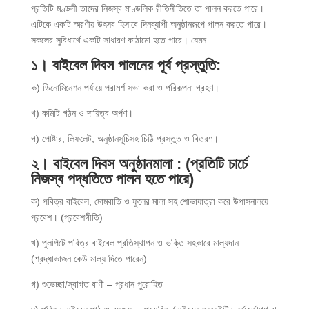
প্রতিটি মণ্ডলী তাদের নিজস্ব মাণ্ডলিক রীতিনীতিতে তা পালন করতে পারে।
এটিকে একটি স্মরণীয় উৎসব হিসাবে দিনব্যাপী অনুষ্ঠানরূপে পালন করতে পারে।
সকলের সুবিধার্থে একটি সাধারণ কাঠামো হতে পারে। যেমন:
১। বাইবেল দিবস পালনের পূর্ব প্রস্তুতি
:
ক) ডিনোমিনেশন পর্যায়ে পরামর্শ সভা করা ও পরিকল্পনা গ্রহণ।
খ) কমিটি গঠন ও দায়িত্ব অর্পণ।
গ) পোষ্টার, লিফলেট, অনুষ্ঠানসূচিসহ চিঠি প্রস্তুত ও বিতরণ।
২। বাইবেল দিবস অনুষ্ঠানমালা : (প্রতিটি চার্চে
নিজস্ব পদ্ধতিতে পালন হতে পারে)
ক) পবিত্র বাইবেল, মোমবাতি ও ফুলের মালা সহ শোভাযাত্রা করে উপাসনালয়ে
প্রবেশ। (প্রবেশগীতি)
খ) পুলপিটে পবিত্র বাইবেল প্রতিস্থাপন ও ভক্তি সহকারে মাল্যদান
(শ্রদ্ধাভাজন কেউ মাল্য দিতে পারেন)
গ) শুভেচ্ছা/স্বাগত বাণী – প্রধান পুরোহিত