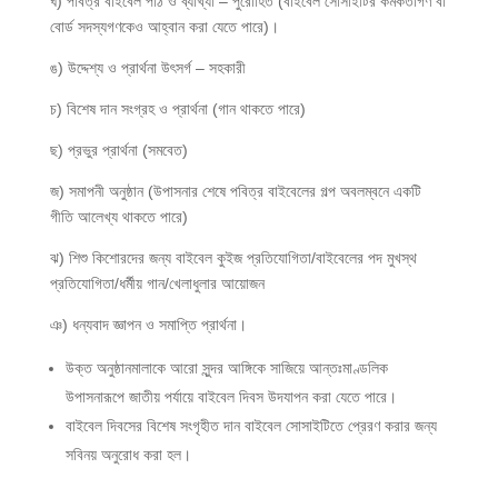
ঘ) পবিত্র বাইবেল পাঠ ও ব্যাখ্যা – পুরোহিত (বাইবেল সোসাইটির কর্মকর্তাগণ বা
বোর্ড সদস্যগণকেও আহ্বান করা যেতে পারে)।
ঙ) উদ্দেশ্য ও প্রার্থনা উৎসর্গ – সহকারী
চ) বিশেষ দান সংগ্রহ ও প্রার্থনা (গান থাকতে পারে)
ছ) প্রভুর প্রার্থনা (সমবেত)
জ) সমাপনী অনুষ্ঠান (উপাসনার শেষে পবিত্র বাইবেলের গল্প অবলম্বনে একটি
গীতি আলেখ্য থাকতে পারে)
ঝ) শিশু কিশোরদের জন্য বাইবেল কুইজ প্রতিযোগিতা/বাইবেলের পদ মুখস্থ
প্রতিযোগিতা/ধর্মীয় গান/খেলাধুলার আয়োজন
ঞ) ধন্যবাদ জ্ঞাপন ও সমাপ্তি প্রার্থনা।
উক্ত অনুষ্ঠানমালাকে আরো সুন্দর আঙ্গিকে সাজিয়ে আন্তঃমাণ্ডলিক
উপাসনারূপে জাতীয় পর্যায়ে বাইবেল দিবস উদযাপন করা যেতে পারে।
বাইবেল দিবসের বিশেষ সংগৃহীত দান বাইবেল সোসাইটিতে প্রেরণ করার জন্য
সবিনয় অনুরোধ করা হল।