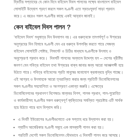
দ্বিতীয় সপ্তাহের যে কোন দিনে বাইবেল দিবস পালনের লক্ষ্যে বাংলাদেশ বাইবেল
সোসাইটি উদ্যোগ গ্রহণ করলে সকল মণ্ডলী এতে স্বতঃস্ফূর্ত সাড়া প্রদান
করে। এ বছরও সকল মণ্ডলীর কাছে একই আহ্বান জানাই।
কেন বাইবেল দিবস পালন
?
‘বাইবেল দিবস’ শুধুমাত্র দিন উদযাপন নয়। এর গুরুত্বকে তাৎপর্যপূর্ণ ও ঈশ্বরের
অনুগ্রহের দিন হিসাবে মণ্ডলী যেন এর গুরুত্ব উপলব্ধি করতে পারে সেজন্য
বাইবেল সোসাইটি পোষ্টার, লিফলেট ও চিঠির মাধ্যমে মণ্ডলীকে উৎসাহ ও
অনুপ্রেরণা প্রদান করে। দিবসটি পালনের অন্যতম উদ্দেশ্য হল – দেশের খ্রীষ্টিয়
জনগণ যেন পবিত্র বাইবেল তথা ঈশ্বরের বাক্য জানার জন্য আরো আকাক্সক্ষী হয়ে
উঠতে পারে। পবিত্র বাইবেলের প্রতি মানুষের মনোযোগ ক্রমান্বয়ে বৃদ্ধি পাচ্ছে।
এই আগ্রহ ও উৎসাহকে আরো ত্বরান্বিত করার জন্য প্রতিটি ডিনোমিনেশনের
সকল মণ্ডলীর সহযোগিতা ও অংশগ্রহণ একান্ত জরুরি। এক্ষেত্রে
ডিনোমিনেশনের প্রধানগণ বিশেষতঃ মান্যবর বিশপ, পালক প্রধান, পাল-পুরোহিত
ও কার্যকারীসহ মণ্ডলীর সকল গুরুত্বপূর্ণ ব্যক্তিদের সমন্বিত প্রচেষ্টায় এটি সার্থক
হয়ে উঠতে পারে বলে বিশ্বাস করি।
এ দিনটি ইউরোপের মণ্ডলীগুলোতে এক সপ্তাহ ধরে উদ্যাপন করা হয়।
ল্যাটিন আমেরিকার মণ্ডলী সমূহে এক মাসব্যাপী পালন করা হয়।
প্রতিটি দেশেই সকল ডিনোমিনেশন যৌথভাবে এ দিবসটি পালন করে আসছে।